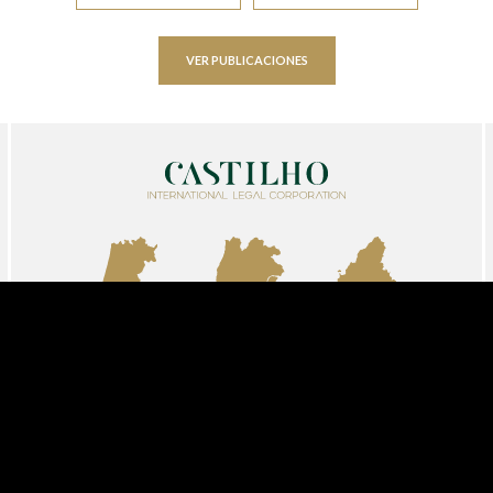
VER PUBLICACIONES
AVEIRO
LISBOA
MADRID
info@castilholegalcorp.com
+351 213 261 593