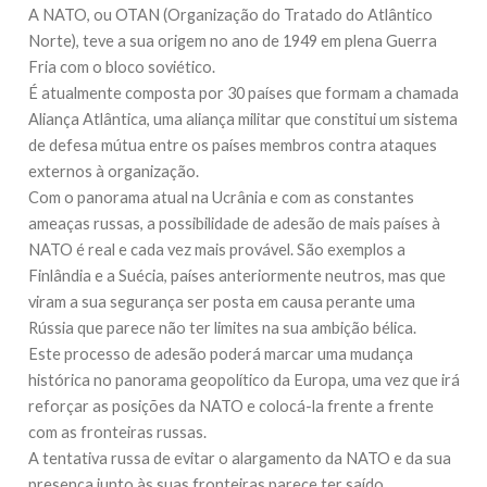
A NATO, ou OTAN (Organização do Tratado do Atlântico
Norte), teve a sua origem no ano de 1949 em plena Guerra
Fria com o bloco soviético.
É atualmente composta por 30 países que formam a chamada
Aliança Atlântica, uma aliança militar que constitui um sistema
de defesa mútua entre os países membros contra ataques
externos à organização.
Com o panorama atual na Ucrânia e com as constantes
ameaças russas, a possibilidade de adesão de mais países à
NATO é real e cada vez mais provável. São exemplos a
Finlândia e a Suécia, países anteriormente neutros, mas que
viram a sua segurança ser posta em causa perante uma
Rússia que parece não ter limites na sua ambição bélica.
Este processo de adesão poderá marcar uma mudança
histórica no panorama geopolítico da Europa, uma vez que irá
reforçar as posições da NATO e colocá-la frente a frente
com as fronteiras russas.
A tentativa russa de evitar o alargamento da NATO e da sua
presença junto às suas fronteiras parece ter saído